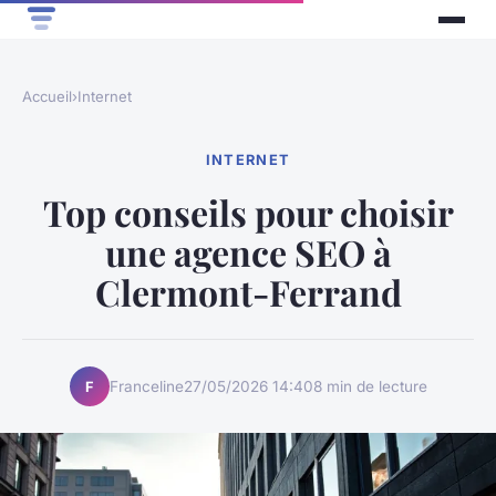
Accueil
›
Internet
INTERNET
Top conseils pour choisir
une agence SEO à
Clermont-Ferrand
Franceline
27/05/2026 14:40
8 min de lecture
F