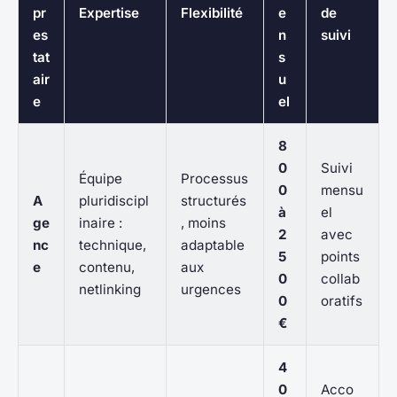
pr
Expertise
Flexibilité
e
de
es
n
suivi
tat
s
air
u
e
el
8
0
Suivi
Équipe
Processus
0
mensu
A
pluridiscipl
structurés
à
el
ge
inaire :
, moins
2
avec
nc
technique,
adaptable
5
points
e
contenu,
aux
0
collab
netlinking
urgences
0
oratifs
€
4
0
Acco