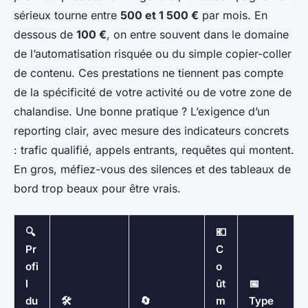
sérieux tourne entre
500 et 1 500 €
par mois. En
dessous de
100 €
, on entre souvent dans le domaine
de l’automatisation risquée ou du simple copier-coller
de contenu. Ces prestations ne tiennent pas compte
de la spécificité de votre activité ou de votre zone de
chalandise. Une bonne pratique ? L’exigence d’un
reporting clair, avec mesure des indicateurs concrets
: trafic qualifié, appels entrants, requêtes qui montent.
En gros, méfiez-vous des silences et des tableaux de
bord trop beaux pour être vrais.
🔍
💶
Pr
C
ofi
o
l
ût
📅
du
🛠️
🔄
m
Type