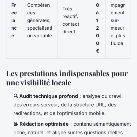
Fr
Compéten
0
mpagn
Très
ee
ces
à
ement
réactif,
la
générales,
1
sur-
contact
nc
spécialisati
2
mesur
direct
e
on variable
0
e, plus
0
fluide
€
Les prestations indispensables pour
une visibilité locale
🔍 Audit technique profond
: analyse du crawl,
des erreurs serveur, de la structure URL, des
redirections, et de l’optimisation mobile.
📝 Rédaction optimisée
: contenu sémantiquement
riche, naturel, et aligné sur les questions réelles