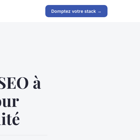
Domptez votre stack →
 SEO à
our
ité