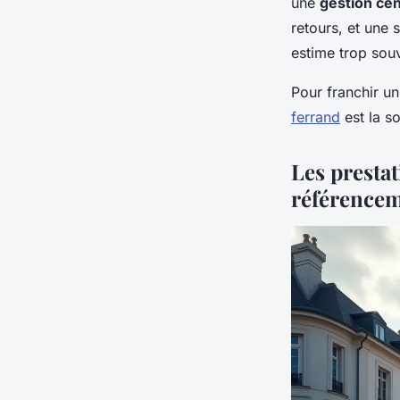
une
gestion cen
retours, et une 
estime trop sou
Pour franchir un
ferrand
est la so
Les presta
référence