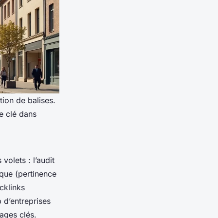
ion de balises.
e clé dans
volets : l’audit
ique (pertinence
cklinks
p d’entreprises
pages clés.