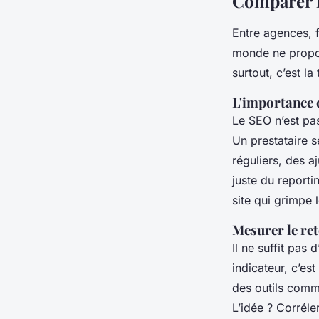
Comparer le
Entre agences, f
monde ne propos
surtout, c’est l
L'importance 
Le SEO n’est pas
Un prestataire 
réguliers, des a
juste du reportin
site qui grimpe 
Mesurer le re
Il ne suffit pas 
indicateur, c’es
des outils comm
L’idée ? Corrél