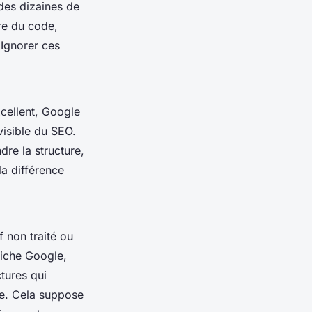
des dizaines de
ure du code,
 Ignorer ces
cellent, Google
visible du SEO.
dre la structure,
la différence
f non traité ou
fiche Google,
tures qui
sée. Cela suppose