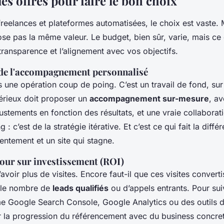
s offres pour faire le bon choix
reelances et plateformes automatisées, le choix est vaste. M
e pas la même valeur. Le budget, bien sûr, varie, mais ce
a transparence et l’alignement avec vos objectifs.
de l'accompagnement personnalisé
 une opération coup de poing. C’est un travail de fond, sur
sérieux doit proposer un
accompagnement sur-mesure
, a
justements en fonction des résultats, et une vraie collaborat
g : c’est de la stratégie itérative. Et c’est ce qui fait la diff
lentement et un site qui stagne.
tour sur investissement (ROI)
d’avoir plus de visites. Encore faut-il que ces visites convert
t le nombre de
leads qualifiés
ou d’appels entrants. Pour suiv
e Google Search Console, Google Analytics ou des outils de
er la progression du référencement avec du business concret