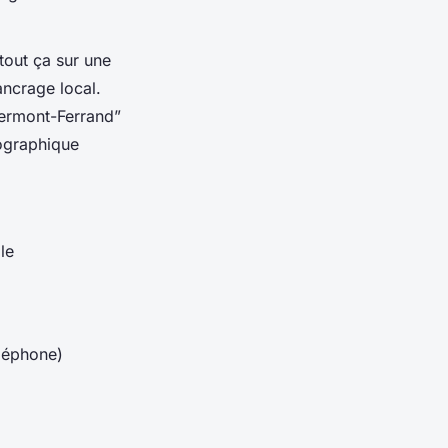
tout ça sur une
ancrage local.
lermont-Ferrand”
éographique
le
léphone)