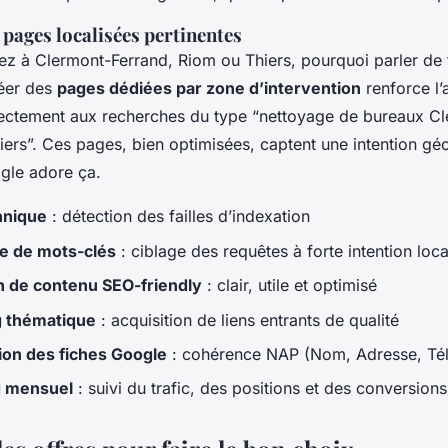
 pages localisées pertinentes
nez à Clermont-Ferrand, Riom ou Thiers, pourquoi parler de 
réer des
pages dédiées par zone d’intervention
renforce l’
ectement aux recherches du type “nettoyage de bureaux C
iers”. Ces pages, bien optimisées, captent une intention g
ogle adore ça.
hnique
: détection des failles d’indexation
e de mots-clés
: ciblage des requêtes à forte intention loca
n de contenu SEO-friendly
: clair, utile et optimisé
g thématique
: acquisition de liens entrants de qualité
ion des fiches Google
: cohérence NAP (Nom, Adresse, Té
g mensuel
: suivi du trafic, des positions et des conversions