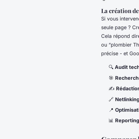
La création de
Si vous interve
seule page ? C
Cela répond dir
ou “plombier Th
précise - et Go
🔍
Audit tec
🎯
Recherch
✍️
Rédactio
🔗
Netlinkin
📍
Optimisat
📊
Reportin