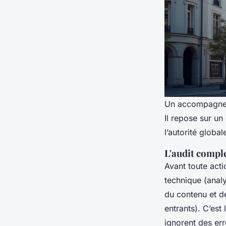
Un accompagneme
Il repose sur u
l’autorité global
L'audit comple
Avant toute act
technique (analy
du contenu et de
entrants). C’est
ignorent des err