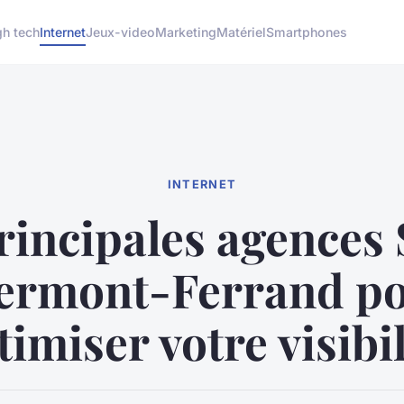
gh tech
Internet
Jeux-video
Marketing
Matériel
Smartphones
INTERNET
rincipales agences
ermont-Ferrand p
timiser votre visibil