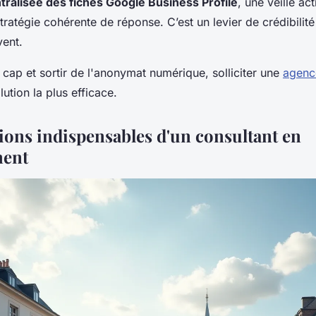
tralisée des fiches Google Business Profile
, une veille act
stratégie cohérente de réponse. C’est un levier de crédibilit
vent.
 cap et sortir de l'anonymat numérique, solliciter une
agenc
lution la plus efficace.
tions indispensables d'un consultant en
ment