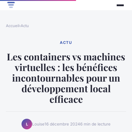
Accueil
›
Actu
ACTU
Les containers vs machines
virtuelles : les bénéfices
incontournables pour un
développement local
efficace
Louise
16 décembre 2024
6 min de lecture
L